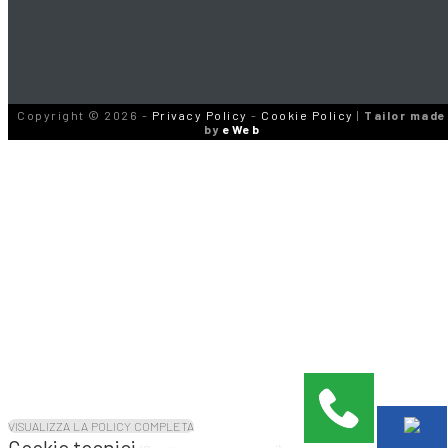
Copyright © 2026 -
Privacy Policy
-
Cookie Policy
|
Tailor made
by
eWeb
Il sito
ugento.arolecce10.it
utilizza cookie tecnici necessari alla navigazione e
VISUALIZZA LA POLICY COMPLETA
funzionali all'erogazione del servizio. Utilizza i cookie anche per fornirti
Cookie tecnici