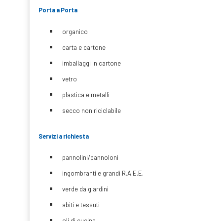
Porta a Porta
organico
carta e cartone
imballaggi in cartone
vetro
plastica e metalli
secco non riciclabile
Servizi a richiesta
pannolini/pannoloni
ingombranti e grandi R.A.E.E.
verde da giardini
abiti e tessuti
oli di cucina