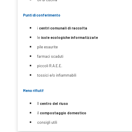
Punti di conferimento
i
centri comunali di raccolta
le
isole ecologiche informatizzate
pile esaurite
farmaci scaduti
piccoli R.A.E.E.
tossici e/o infiammabili
Meno rifiuti!
Il
centro del riuso
il
compostaggio domestico
consigli utili